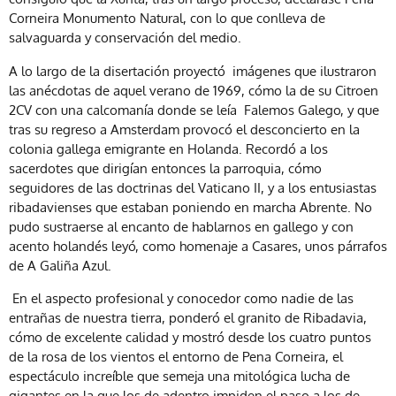
Corneira Monumento Natural, con lo que conlleva de
salvaguarda y conservación del medio.
A lo largo de la disertación proyectó imágenes que ilustraron
las anécdotas de aquel verano de 1969, cómo la de su Citroen
2CV con una calcomanía donde se leía Falemos Galego, y que
tras su regreso a Amsterdam provocó el desconcierto en la
colonia gallega emigrante en Holanda. Recordó a los
sacerdotes que dirigían entonces la parroquia, cómo
seguidores de las doctrinas del Vaticano II, y a los entusiastas
ribadavienses que estaban poniendo en marcha Abrente. No
pudo sustraerse al encanto de hablarnos en gallego y con
acento holandés leyó, como homenaje a Casares, unos párrafos
de A Galiña Azul.
En el aspecto profesional y conocedor como nadie de las
entrañas de nuestra tierra, ponderó el granito de Ribadavia,
cómo de excelente calidad y mostró desde los cuatro puntos
de la rosa de los vientos el entorno de Pena Corneira, el
espectáculo increíble que semeja una mitológica lucha de
gigantes en la que los de adentro impiden el paso a los de