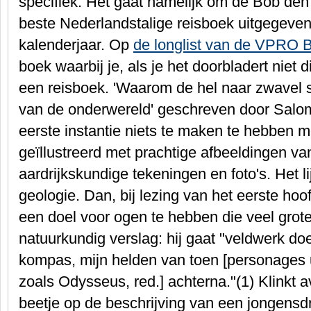
specifiek. Het gaat namelijk om de Bob den U
beste Nederlandstalige reisboek uitgegeven
kalenderjaar. Op
de longlist van de VPRO B
boek waarbij je, als je het doorbladert niet 
een reisboek. 'Waarom de hel naar zwavel s
van de onderwereld' geschreven door Salom
eerste instantie niets te maken te hebben m
geïllustreerd met prachtige afbeeldingen 
aardrijkskundige tekeningen en foto's. Het l
geologie. Dan, bij lezing van het eerste hoo
een doel voor ogen te hebben die veel grot
natuurkundig verslag: hij gaat "veldwerk do
kompas, mijn helden van toen [personages ui
zoals Odysseus, red.] achterna."(1) Klinkt avo
beetje op de beschrijving van een jongensdr