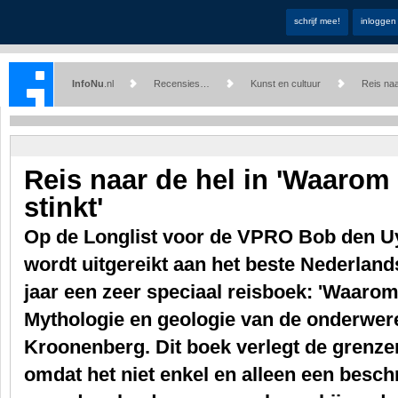
schrijf mee!
inloggen
InfoNu
.nl
Recensies…
Kunst en cultuur
Reis naa
Reis naar de hel in 'Waarom
stinkt'
Op de Longlist voor de VPRO Bob den Uyl 
wordt uitgereikt aan het beste Nederlands
jaar een zeer speciaal reisboek: 'Waarom
Mythologie en geologie van de onderwer
Kroonenberg. Dit boek verlegt de grenzen
omdat het niet enkel en alleen een beschr