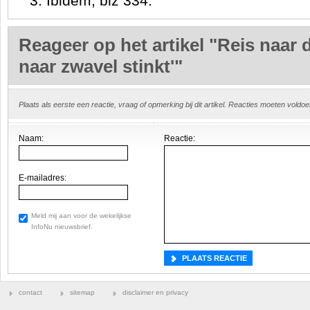
3. Ibidem, blz 334.
Reageer op het artikel "Reis naar 
naar zwavel stinkt'"
Plaats als eerste een reactie, vraag of opmerking bij dit artikel. Reacties moeten vold
Naam:
Reactie:
E-mailadres:
Meld mij aan voor de wekelijkse
InfoNu nieuwsbrief.
contact
sitemap
disclaimer en privacy