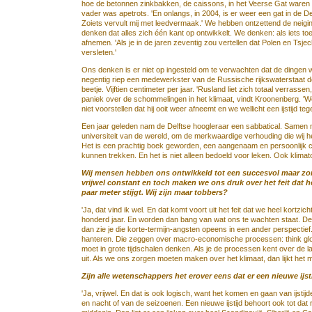
hoe de betonnen zinkbakken, de caissons, in het Veerse Gat waren
vader was apetrots. 'En onlangs, in 2004, is er weer een gat in de
Zoiets vervult mij met leedvermaak.' We hebben ontzettend de neig
denken dat alles zich één kant op ontwikkelt. We denken: als iets toen
afnemen. 'Als je in de jaren zeventig zou vertellen dat Polen en Tsje
versleten.'
Ons denken is er niet op ingesteld om te verwachten dat de dingen 
negentig riep een medewerkster van de Russische rijkswaterstaat de
beetje. Vijftien centimeter per jaar. 'Rusland liet zich totaal verras
paniek over de schommelingen in het klimaat, vindt Kroonenberg. '
niet voorstellen dat hij ooit weer afneemt en we wellicht een ijstijd te
Een jaar geleden nam de Delftse hoogleraar een sabbatical. Samen me
universiteit van de wereld, om de merkwaardige verhouding die wij he
Het is een prachtig boek geworden, een aangenaam en persoonlijk c
kunnen trekken. En het is niet alleen bedoeld voor leken. Ook klima
Wij mensen hebben ons ontwikkeld tot een succesvol maar zorgel
vrijwel constant en toch maken we ons druk over het feit dat 
paar meter stijgt. Wij zijn maar tobbers?
'Ja, dat vind ik wel. En dat komt voort uit het feit dat we heel kortzi
honderd jaar. En worden dan bang van wat ons te wachten staat. De t
dan zie je die korte-termijn-angsten opeens in een ander perspectief.
hanteren. Die zeggen over macro-economische processen: think global
moet in grote tijdschalen denken. Als je de processen kent over de l
uit. Als we ons zorgen moeten maken over het klimaat, dan lijkt het 
Zijn alle wetenschappers het erover eens dat er een nieuwe ijs
'Ja, vrijwel. En dat is ook logisch, want het komen en gaan van ijsti
en nacht of van de seizoenen. Een nieuwe ijstijd behoort ook tot dat r