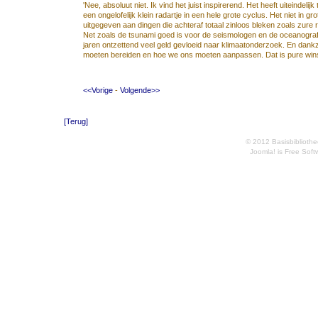
'Nee, absoluut niet. Ik vind het juist inspirerend. Het heeft uiteinde
een ongelofelijk klein radartje in een hele grote cyclus. Het niet in g
uitgegeven aan dingen die achteraf totaal zinloos bleken zoals zure 
Net zoals de tsunami goed is voor de seismologen en de oceanografen
jaren ontzettend veel geld gevloeid naar klimaatonderzoek. En dan
moeten bereiden en hoe we ons moeten aanpassen. Dat is pure wins
<<Vorige
-
Volgende>>
[Terug]
© 2012 Basisbibliothe
Joomla!
is Free Soft