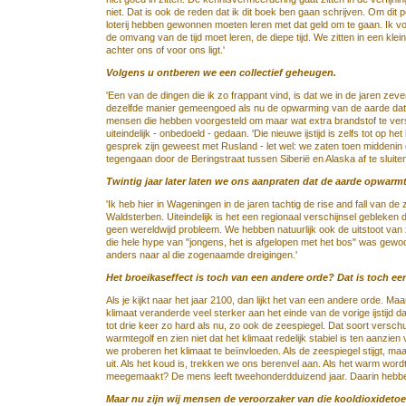
niet. Dat is ook de reden dat ik dit boek ben gaan schrijven. Om dit 
loterij hebben gewonnen moeten leren met dat geld om te gaan. Ik vo
de omvang van de tijd moet leren, de diepe tijd. We zitten in een kle
achter ons of voor ons ligt.'
Volgens u ontberen we een collectief geheugen.
'Een van de dingen die ik zo frappant vind, is dat we in de jaren ze
dezelfde manier gemeengoed als nu de opwarming van de aarde dat 
mensen die hebben voorgesteld om maar wat extra brandstof te ver
uiteindelijk - onbedoeld - gedaan. 'Die nieuwe ijstijd is zelfs tot o
gesprek zijn geweest met Rusland - let wel: we zaten toen middenin
tegengaan door de Beringstraat tussen Siberië en Alaska af te sluiten
Twintig jaar later laten we ons aanpraten dat de aarde opwarmt
'Ik heb hier in Wageningen in de jaren tachtig de rise and fall va
Waldsterben. Uiteindelijk is het een regionaal verschijnsel gebleken 
geen wereldwijd probleem. We hebben natuurlijk ook de uitstoot v
die hele hype van "jongens, het is afgelopen met het bos" was gewo
anders naar al die zogenaamde dreigingen.'
Het broeikaseffect is toch van een andere orde? Dat is toch e
Als je kijkt naar het jaar 2100, dan lijkt het van een andere orde. Maar
klimaat veranderde veel sterker aan het einde van de vorige ijstijd
tot drie keer zo hard als nu, zo ook de zeespiegel. Dat soort verschui
warmtegolf en zien niet dat het klimaat redelijk stabiel is ten aanz
we proberen het klimaat te beïnvloeden. Als de zeespiegel stijgt, ma
uit. Als het koud is, trekken we ons berenvel aan. Als het warm wor
meegemaakt? De mens leeft tweehonderdduizend jaar. Daarin hebben 
Maar nu zijn wij mensen de veroorzaker van die kooldioxidetoen