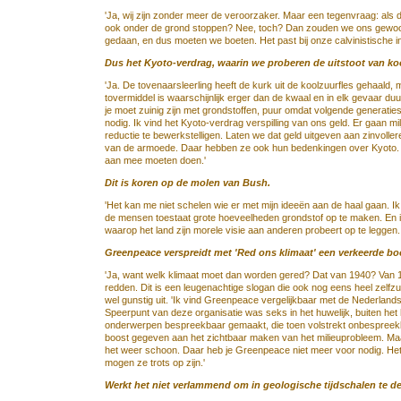
'Ja, wij zijn zonder meer de veroorzaker. Maar een tegenvraag: al
ook onder de grond stoppen? Nee, toch? Dan zouden we ons gewoon
gedaan, en dus moeten we boeten. Het past bij onze calvinistische ins
Dus het Kyoto-verdrag, waarin we proberen de uitstoot van ko
'Ja. De tovenaarsleerling heeft de kurk uit de koolzuurfles gehaald, 
tovermiddel is waarschijnlijk erger dan de kwaal en in elk gevaar duu
je moet zuinig zijn met grondstoffen, puur omdat volgende generaties 
nodig. Ik vind het Kyoto-verdrag verspilling van ons geld. Er gaan mil
reductie te bewerkstelligen. Laten we dat geld uitgeven aan zinvoller
van de armoede. Daar hebben ze ook hun bedenkingen over Kyoto. Z
aan mee moeten doen.'
Dit is koren op de molen van Bush.
'Het kan me niet schelen wie er met mijn ideeën aan de haal gaan. I
de mensen toestaat grote hoeveelheden grondstof op te maken. En ik 
waarop het land zijn morele visie aan anderen probeert op te leggen
Greenpeace verspreidt met 'Red ons klimaat' een verkeerde 
'Ja, want welk klimaat moet dan worden gered? Dat van 1940? Van 1975
redden. Dit is een leugenachtige slogan die ook nog eens heel zelfzu
wel gunstig uit. 'Ik vind Greenpeace vergelijkbaar met de Nederland
Speerpunt van deze organisatie was seks in het huwelijk, buiten he
onderwerpen bespreekbaar gemaakt, die toen volstrekt onbespreekb
boost gegeven aan het zichtbaar maken van het milieuprobleem. Maar 
het weer schoon. Daar heb je Greenpeace niet meer voor nodig. Het
mogen ze trots op zijn.'
Werkt het niet verlammend om in geologische tijdschalen te 