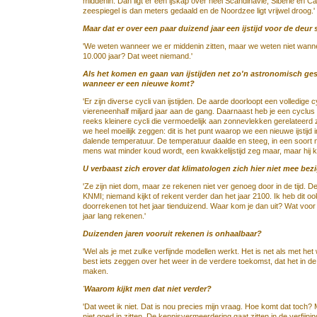
middenin. Dan ligt er een ijskap over heel Scandinavië, Siberië en 
zeespiegel is dan meters gedaald en de Noordzee ligt vrijwel droog.'
Maar dat er over een paar duizend jaar een ijstijd voor de deur
'We weten wanneer we er middenin zitten, maar we weten niet wanneer 
10.000 jaar? Dat weet niemand.'
Als het komen en gaan van ijstijden net zo'n astronomisch ge
wanneer er een nieuwe komt?
'Er zijn diverse cycli van ijstijden. De aarde doorloopt een volledig
viereneenhalf miljard jaar aan de gang. Daarnaast heb je een cyclus
reeks kleinere cycli die vermoedelijk aan zonnevlekken gerelateerd zi
we heel moeilijk zeggen: dit is het punt waarop we een nieuwe ijstij
dalende temperatuur. De temperatuur daalde en steeg, in een soort 
mens wat minder koud wordt, een kwakkelijstijd zeg maar, maar hij k
U verbaast zich erover dat klimatologen zich hier niet mee be
'Ze zijn niet dom, maar ze rekenen niet ver genoeg door in de tijd.
KNMI; niemand kijkt of rekent verder dan het jaar 2100. Ik heb dit
doorrekenen tot het jaar tienduizend. Waar kom je dan uit? Wat voor
jaar lang rekenen.'
Duizenden jaren vooruit rekenen is onhaalbaar?
'Wel als je met zulke verfijnde modellen werkt. Het is net als met he
best iets zeggen over het weer in de verdere toekomst, dat het in
maken.
'
Waarom kijkt men dat niet verder?
'Dat weet ik niet. Dat is nou precies mijn vraag. Hoe komt dat toc
niet goed in zitten. De kennisvermeerdering gaat zitten in de verfijni