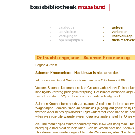
catalogus
tarieven
activiteiten
verlengen
vestigingen
kaartverkoop
openingstijden
titels reserver
Ontnuchteringsjaren - Salomon Kroonenberg
Pagina 4 van 8
Salomon Kroonenberg: 'Het klimaat is niet te redden'
Interview door Astrid Smit in Intermediair van 23 februari 2006
Volgens Salomon
Kroonenberg kan Greenpeache zichzelf binnenkort
hele Kyoto-verdrag pure geldverspilling. Het klimaat verandert altijd,
zoveel aan doen. 'Wij hebben een soort vals schuldgevoel.'
Salomon Kroonenberg houdt van plagen. Vertel hem dat je de uiterwaard
Wageningen - doordat 'men de natuur er zijn gang laat gaan' en hij 
worden weer netjes gekortwiekt. Rijkswaterstaat vond dat ze de door
willen we in die uiterwaarden weer totaal iets anders, stelt hij. Onze
Als kind maakt hij de Watersnoodramp van 1953 van nabij mee. Het ou
kreeg hij te horen dat de hele kust - van de Wadden tot aan Zeeuws
IJsselmeer zou worden ingepolderd, de Waddenzee, alles. 'En dat vond