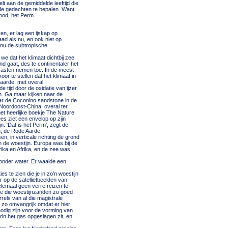
lt aan de gemiddelde leeftijd die
 de gedachten te bepalen. Want
rood, het Perm.
n, er lag een ijskap op
ad als nu, en ook niet op
 nu de subtropische
we dat het klimaat dichtbij zee
d gaat, des te continentaler het
trasten nemen toe. In de meest
or te stellen dat het klimaat in
aarde, met overal
 tijd door de oxidatie van ijzer
n. Ga maar kijken naar de
naar de Coconino sandstone in de
oordoost-China: overal ter
het heerlijke boekje The Nature
s ziet een envelop op zijn
. ‘Dat is het Perm’, zegt de
h, de Rode Aarde.
n, in verticale richting de grond
 de woestijn. Europa was bij de
rika en Afrika, en de zee was
onder water. Er waaide een
s te zien die je in zo’n woestijn
r op de satellietbeelden van
elemaal geen verre reizen te
we die woestijnzanden zo goed
els van al die magistrale
 zo omvangrijk omdat er hier
nodig zijn voor de vorming van
in het gas opgeslagen zit, en