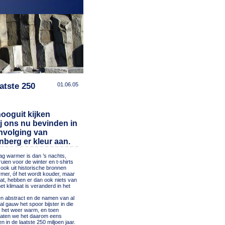
atste 250
01.06.05
hooguit kijken
ij ons nu bevinden in
envolging van
nberg er kleur aan.
dag warmer is dan ’s nachts,
uien voor de winter en t-shirts
ook uit historische bronnen
armer, óf het wordt kouder, maar
aat, hebben er dan ook niets van
et klimaat is veranderd in het
nsen abstract en de namen van al
al gauw het spoor bijster in die
 het weer warm, en toen
 Laten we het daarom eens
in de laatste 250 miljoen jaar.