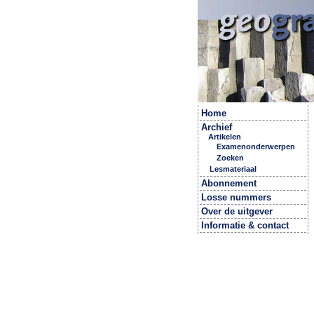
Home
Archief
Artikelen
Examenonderwerpen
Zoeken
Lesmateriaal
Abonnement
Losse nummers
Over de uitgever
Informatie & contact