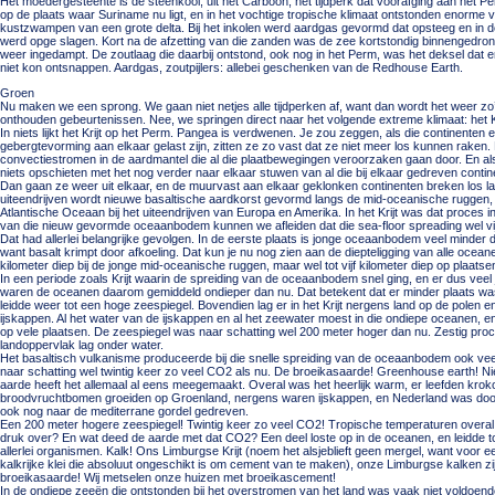
Het moedergesteente is de steenkool, uit het Carboon, het tijdperk dat voorafging aan het P
op de plaats waar Suriname nu ligt, en in het vochtige tropische klimaat ontstonden enorme 
kustzwampen van een grote delta. Bij het inkolen werd aardgas gevormd dat opsteeg en in 
werd opge slagen. Kort na de afzetting van die zanden was de zee kortstondig binnengedro
weer ingedampt. De zoutlaag die daarbij ontstond, ook nog in het Perm, was het deksel dat 
niet kon ontsnappen. Aardgas, zoutpijlers: allebei geschenken van de Redhouse Earth.
Groen
Nu maken we een sprong. We gaan niet netjes alle tijdperken af, want dan wordt het weer zo
onthouden gebeurtenissen. Nee, we springen direct naar het volgende extreme klimaat: het 
In niets lijkt het Krijt op het Perm. Pangea is verdwenen. Je zou zeggen, als die continenten
gebergtevorming aan elkaar gelast zijn, zitten ze zo vast dat ze niet meer los kunnen raken. 
convectiestromen in de aardmantel die al die plaatbewegingen veroorzaken gaan door. En 
niets opschieten met het nog verder naar elkaar stuwen van al die bij elkaar gedreven conti
Dan gaan ze weer uit elkaar, en de muurvast aan elkaar geklonken continenten breken los lan
uiteendrijven wordt nieuwe basaltische aardkorst gevormd langs de mid-oceanische ruggen, 
Atlantische Oceaan bij het uiteendrijven van Europa en Amerika. In het Krijt was dat proces i
van die nieuw gevormde oceaanbodem kunnen we afleiden dat die sea-floor spreading wel vijf
Dat had allerlei belangrijke gevolgen. In de eerste plaats is jonge oceaanbodem veel minde
want basalt krimpt door afkoeling. Dat kun je nu nog zien aan de diepteligging van alle oceane
kilometer diep bij de jonge mid-oceanische ruggen, maar wel tot vijf kilometer diep op plaats
In een periode zoals Krijt waarin de spreiding van de oceaanbodem snel ging, en er dus ve
waren de oceanen daarom gemiddeld ondieper dan nu. Dat betekent dat er minder plaats was
leidde weer tot een hoge zeespiegel. Bovendien lag er in het Krijt nergens land op de polen
ijskappen. Al het water van de ijskappen en al het zeewater moest in die ondiepe oceanen, 
op vele plaatsen. De zeespiegel was naar schatting wel 200 meter hoger dan nu. Zestig proc
landoppervlak lag onder water.
Het basaltisch vulkanisme produceerde bij die snelle spreiding van de oceaanbodem ook ve
naar schatting wel twintig keer zo veel CO2 als nu. De broeikasaarde! Greenhouse earth! N
aarde heeft het allemaal al eens meegemaakt. Overal was het heerlijk warm, er leefden krokodi
broodvruchtbomen groeiden op Groenland, nergens waren ijskappen, en Nederland was door
ook nog naar de mediterrane gordel gedreven.
Een 200 meter hogere zeespiegel! Twintig keer zo veel CO2! Tropische temperaturen overal
druk over? En wat deed de aarde met dat CO2? Een deel loste op in de oceanen, en leidde t
allerlei organismen. Kalk! Ons Limburgse Krijt (noem het alsjeblieft geen mergel, want voor 
kalkrijke klei die absoluut ongeschikt is om cement van te maken), onze Limburgse kalken 
broeikasaarde! Wij metselen onze huizen met broeikascement!
In de ondiepe zeeën die ontstonden bij het overstromen van het land was vaak niet voldoend