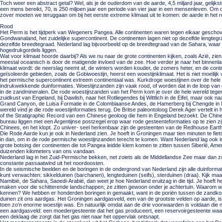
Toch weer een abstract getal? Wel, als je de ouderdom van de aarde, 4,5 miljard jaar, gelijkste
een mens bereikt, 70, is 250 miljoen jaar een periode van vier jaar in een mensenleven. Om
zover moeten we teruggaan om bij het eerste extreme klimaat uit te komen: de aarde in het 
Rood
Het Perm is het tijdperk van Wegeners Pangea. Alle continenten waren tegen elkaar geschove
Gondwanaland, het zuidelijke supercontinent. De continenten lagen niet op dezelfde lengtegra
dezelfde breedtegraad. Nederland lag bijvoorbeeld op de breedtegraad van de Sahara, waar
hogedrukgordels liggen.
Wat voor klimaat hoorde daarbij? Als we nu naar de grote continenten kijken, zoals Azië, zien 
meestal oceanisch is door de matigende invloed van de zee. Hoe verder je naar het binnenlan
klimaat wordt: de neerslag neemt af, de winters worden kouder, de zomers heter, en de con
geïsoleerde gebieden, zoals de Gobiwoestijn, heerst een woestijnklimaat. Het is niet moeilijk vo
het permische supercontinent extreem continentaal was. Kurkdroge woestijnen over de hele 
indrukwekkende duinformaties. Woestijnzanden zijn vaak rood, of worden dat in de loop van de
in de zandmineralen. De rode woestijnzanden van het Perm kom je over de hele wereld tege
zuidkust van Engeland, bij Dawlish, naar het Rotliegendes bij Wittlich in de Eifel, maar ook 
Grand Canyon, de Luisa Formatie in de Colombiaanse Andes, de Hamerberg bij Chengde in N
wereld vind je die rode woestijnformaties terug. De Britse paleontoloog Derek Ager vertelt in 
of the Stratigraphic Record van een Chinese geoloog die hem in Engeland bezoekt. De Chinee
bureau liggen met een Argentijnse postzegel erop waar rode gesteenteformaties op te zien zijn
Chinees, en het klopt. Zo univer- seel herkenbaar zijn de gesteenten van de Redhouse Eart
Die Rode Aarde kun je ook in Nederland zien. Je hoeft in Groningen maar tien minuten te fietse
in dan, om in de rode permische woestijnzanden terecht te komen. Want Nederland lag ook in
grote botsing der continenten die tot Pangea leidde klem komen te zitten tussen Siberië, Ame
duizenden kilometers van ons vandaan.
Nederland lag in het Zuid-Permische bekken, net zoiets als de Middellandse Zee maar dan z
constante passaatwind uit het noordoosten.
In de seismische beelden en de boringen in de ondergrond van Nederland zijn alle duinformatie
kunt verwachten: sikkelduinen (barchanen), lengteduinen (seifs), sterduinen (draa). Kijk maa
Namibië, de Sahara, Saoedi-Arabië, dan weet je hoe Nederland eruitzag in die tijd. Je hoeft h
maken voor die schitterende landschappen; ze zitten gewoon onder je achtertuin. Waarom 
kennen? We hebben er honderden boringen in gemaakt, want in de poriën tussen de zandkorr
duinen zit ons aardgas. Het Groningen aardgasveld, een van de grootste velden op aarde, is
toen zo’n enorme woestijn was. En natuurlijk omdat aan de drie voorwaarden is voldaan die 
een aardgasveld: een moedergesteente dat het gas produceert, een reservoirgesteente waar
een deklaag die zorgt dat het gas niet naar het oppervlak ontsnapt.