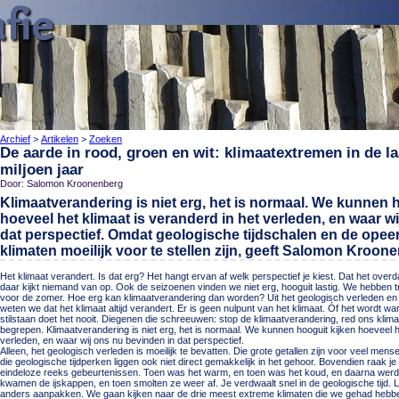
Archief
>
Artikelen
>
Zoeken
De aarde in rood, groen en wit: klimaatextremen in de la
miljoen jaar
Door: Salomon Kroonenberg
Klimaatverandering is niet erg, het is normaal. We kunnen 
hoeveel het klimaat is veranderd in het verleden, en waar w
dat perspectief. Omdat geologische tijdschalen en de ope
klimaten moeilijk voor te stellen zijn, geeft Salomon Kroone
Het klimaat verandert. Is dat erg? Het hangt ervan af welk perspectief je kiest. Dat het over
daar kijkt niemand van op. Ook de seizoenen vinden we niet erg, hooguit lastig. We hebben tr
voor de zomer. Hoe erg kan klimaatverandering dan worden? Uit het geologisch verleden en 
weten we dat het klimaat altijd verandert. Er is geen nulpunt van het klimaat. Óf het wordt w
stilstaan doet het nooit. Diegenen die schreeuwen: stop de klimaatverandering, red ons klim
begrepen. Klimaatverandering is niet erg, het is normaal. We kunnen hooguit kijken hoeveel h
verleden, en waar wij ons nu bevinden in dat perspectief.
Alleen, het geologisch verleden is moeilijk te bevatten. Die grote getallen zijn voor veel me
die geologische tijdperken liggen ook niet direct gemakkelijk in het gehoor. Bovendien raak je 
eindeloze reeks gebeurtenissen. Toen was het warm, en toen was het koud, en daarna werd
kwamen de ijskappen, en toen smolten ze weer af. Je verdwaalt snel in de geologische tijd.
anders aanpakken. We gaan kijken naar de drie meest extreme klimaten die we gehad hebben 