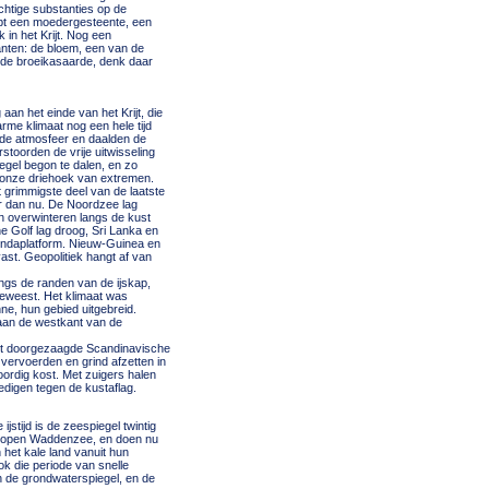
chtige substanties op de
hebt een moedergesteente, een
in het Krijt. Nog een
anten: de bloem, een van de
 de broeikasaarde, denk daar
aan het einde van het Krijt, die
rme klimaat nog een hele tijd
 de atmosfeer en daalden de
toorden de vrije uitwisseling
egel begon te dalen, en zo
n onze driehoek van extremen.
t grimmigste deel van de laatste
er dan nu. De Noordzee lag
 overwinteren langs de kust
he Golf lag droog, Sri Lanka en
oendaplatform. Nieuw-Guinea en
ast. Geopolitiek hangt af van
ngs de randen van de ijskap,
geweest. Het klimaat was
e, hun gebied uitgebreid.
 aan de westkant van de
met doorgezaagde Scandinavische
vervoerden en grind afzetten in
ordig kost. Met zuigers halen
edigen tegen de kustaflag.
stijd is de zeespiegel twintig
- lopen Waddenzee, en doen nu
 het kale land vanuit hun
k die periode van snelle
n de grondwaterspiegel, en de