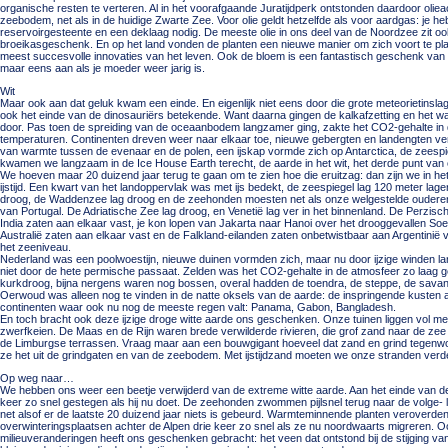
organische resten te verteren. Al in het voorafgaande Juratijdperk ontstonden daardoor oliea
zeebodem, net als in de huidige Zwarte Zee. Voor olie geldt hetzelfde als voor aardgas: je 
reservoirgesteente en een deklaag nodig. De meeste olie in ons deel van de Noordzee zit ook 
broeikasgeschenk. En op het land vonden de planten een nieuwe manier om zich voort te pl
meest succesvolle innovaties van het leven. Ook de bloem is een fantastisch geschenk van
maar eens aan als je moeder weer jarig is.
Wit
Maar ook aan dat geluk kwam een einde. En eigenlijk niet eens door die grote meteorietinslag 
ook het einde van de dinosauriërs betekende. Want daarna gingen de kalkafzetting en het wa
door. Pas toen de spreiding van de oceaanbodem langzamer ging, zakte het CO2-gehalte in
temperaturen. Continenten dreven weer naar elkaar toe, nieuwe gebergten en landengten vers
van warmte tussen de evenaar en de polen, een ijskap vormde zich op Antarctica, de zeespi
kwamen we langzaam in de Ice House Earth terecht, de aarde in het wit, het derde punt va
We hoeven maar 20 duizend jaar terug te gaan om te zien hoe die eruitzag: dan zijn we in he
ijstijd. Een kwart van het landoppervlak was met ijs bedekt, de zeespiegel lag 120 meter lag
droog, de Waddenzee lag droog en de zeehonden moesten net als onze welgestelde ouderen
van Portugal. De Adriatische Zee lag droog, en Venetië lag ver in het binnenland. De Perzisc
India zaten aan elkaar vast, je kon lopen van Jakarta naar Hanoi over het drooggevallen S
Australië zaten aan elkaar vast en de Falkland-eilanden zaten onbetwistbaar aan Argentinië v
het zeeniveau.
Nederland was een poolwoestijn, nieuwe duinen vormden zich, maar nu door ijzige winden la
niet door de hete permische passaat. Zelden was het CO2-gehalte in de atmosfeer zo laag 
kurkdroog, bijna nergens waren nog bossen, overal hadden de toendra, de steppe, de savann
Oerwoud was alleen nog te vinden in de natte oksels van de aarde: de inspringende kusten
continenten waar ook nu nog de meeste regen valt: Panama, Gabon, Bangladesh.
En toch bracht ook deze ijzige droge witte aarde ons geschenken. Onze tuinen liggen vol 
zwerfkeien. De Maas en de Rijn waren brede verwilderde rivieren, die grof zand naar de zee 
de Limburgse terrassen. Vraag maar aan een bouwgigant hoeveel dat zand en grind tegenwo
ze het uit de grindgaten en van de zeebodem. Met ijstijdzand moeten we onze stranden verd
Op weg naar…
We hebben ons weer een beetje verwijderd van de extreme witte aarde. Aan het einde van de ij
keer zo snel gestegen als hij nu doet. De zeehonden zwommen pijlsnel terug naar de volge
net alsof er de laatste 20 duizend jaar niets is gebeurd. Warmteminnende planten veroverden
overwinteringsplaatsen achter de Alpen drie keer zo snel als ze nu noordwaarts migreren. Oo
milieuveranderingen heeft ons geschenken gebracht: het veen dat ontstond bij de stijging va