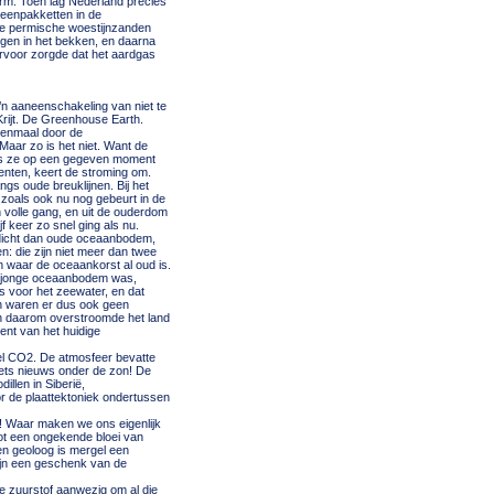
erm. Toen lag Nederland precies
veenpakketten in de
de permische woestijnzanden
ngen in het bekken, en daarna
ervoor zorgde dat het aardgas
’n aaneenschakeling van niet te
Krijt. De Greenhouse Earth.
 eenmaal door de
Maar zo is het niet. Want de
als ze op een gegeven moment
nenten, keert de stroming om.
gs oude breuklijnen. Bij het
zoals ook nu nog gebeurt in de
n volle gang, en uit de ouderdom
 keer zo snel ging als nu.
r dicht dan oude oceaanbodem,
n: die zijn niet meer dan twee
en waar de oceaankorst al oud is.
el jonge oceaanbodem was,
 voor het zeewater, en dat
 en waren er dus ook geen
en daarom overstroomde het land
ent van het huidige
el CO2. De atmosfeer bevatte
iets nieuws onder de zon! De
llen in Siberië,
 de plaattektoniek ondertussen
! Waar maken we ons eigenlijk
ot een ongekende bloei van
een geoloog is mergel een
zijn een geschenk van de
e zuurstof aanwezig om al die